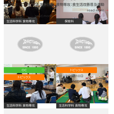
食物専攻：文理学(音楽演奏会事
食物専攻：食生活改善普及運動
前指導)
read more
read more
生活科学科 食物専攻
保育科
OC
トピックス
2019年09月18日
トピックス
保育科：第５回ペンギンクラブ
2019年09月24日
read more
食物専攻：オープンキャンパス(栄
養指導に挑戦)
read more
生活科学科 食物専攻
生活科学科 食物専攻