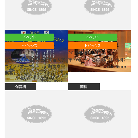
イベント
イベント
トピックス
トピックス
2019年11月05日
2019年10月30日
食物専攻：文理学(徳島文理大学
第36回おとぎのくに（保育科）
ウィンドオーケストラ定期演奏会
read more
鑑賞)
read more
保育科
商科