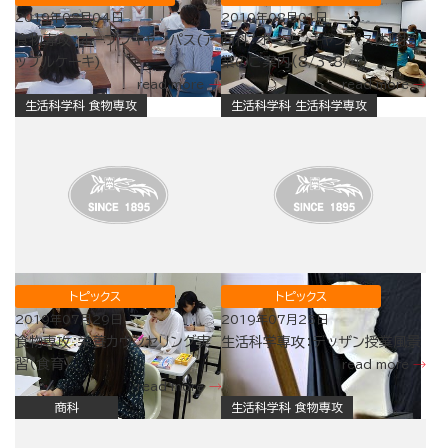
2019年08月04日
2019年08月01日
食物専攻：オープンキャンパス(ア
商科：オープンキャンパス体験授
ップルケーキ)
業のご案内（8/3・8/4）
read more
read more
生活科学科 食物専攻
生活科学科 生活科学専攻
トピックス
トピックス
2019年07月29日
2019年07月25日
食物専攻：栄養カウンセリング実
生活科学専攻：デッザン授業風景
習（食育）
read more
read more
商科
生活科学科 食物専攻