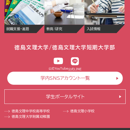
就職支援・進路
教育/研究
入試情報
徳島文理大学/徳島文理大学短期大学部
公式YouTube
公式LINE
学内SNSアカウント一覧
学生ポータルサイト
徳島文理中学校
高等学校
徳島文理小学校
徳島文理大学
附属幼稚園