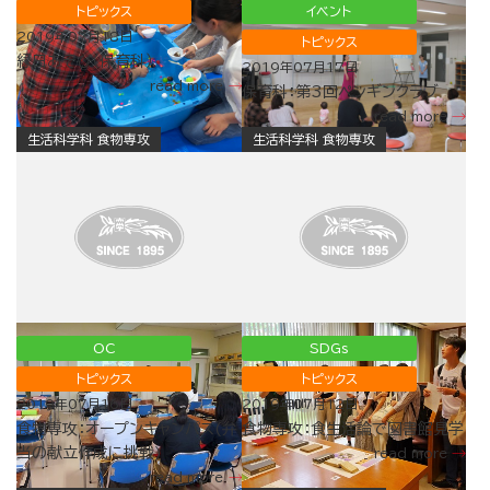
トピックス
イベント
2019年07月18日
トピックス
縁日あそび（保育科）
2019年07月17日
read more
保育科：第3回ペンギンクラブ
read more
生活科学科 食物専攻
生活科学科 食物専攻
OC
SDGs
トピックス
トピックス
2019年07月16日
2019年07月12日
食物専攻：オープンキャンパス(弁
食物専攻：食生活論で図書館見学
当の献立作成に挑戦)
read more
read more