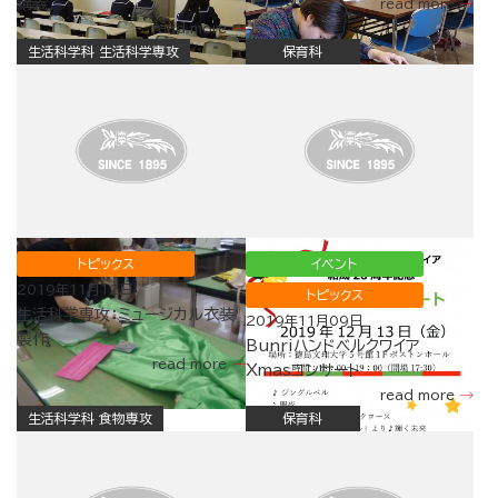
講義
read more
read more
生活科学科 生活科学専攻
保育科
トピックス
イベント
2019年11月12日
トピックス
生活科学専攻：ミュージカル衣装
2019年11月09日
製作
Bunriハンドベルクワイア
read more
Xmasコンサート
read more
生活科学科 食物専攻
保育科