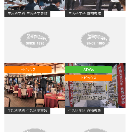
ミナー
read more
生活科学科 生活科学専攻
生活科学科 食物専攻
トピックス
SDGs
2019年10月23日
トピックス
生活科学専攻：結婚式場見学Ⅰ
2019年10月09日
read more
食物専攻：『徳島ビジネスチャレン
ジメッセ2019』に出展します
read more
生活科学科 生活科学専攻
生活科学科 食物専攻