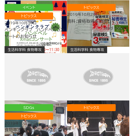
イベント
トピックス
2019年10月29日
トピックス
商科：資格取得を目指して
2019年10月30日
read more
ペンギンクラブ ハンドベルコン
サートのお知らせ
read more
生活科学科 食物専攻
生活科学科 食物専攻
SDGs
トピックス
2019年10月23日
トピックス
食物専攻：山城祭（大学祭）で大活
2019年10月27日
躍
食物専攻：高校生のための公開セ
read more