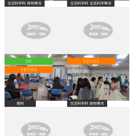
生活科学科 食物専攻
生活科学科 生活科学専攻
OC
トピックス
2019年08月06日
トピックス
生活科学専攻：ブライダルファッ
2019年08月19日
ションショー
食物専攻：オープンキャンパス(ゼ
read more
リーの比較)
read more
商科
生活科学科 食物専攻