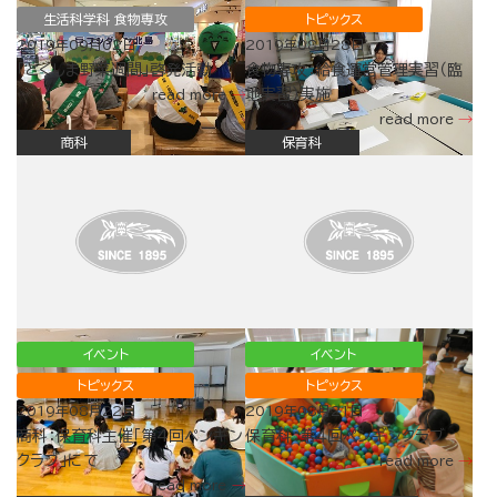
生活科学科 食物専攻
トピックス
2019年09月02日
2019年08月28日
「とくしま野菜週間」啓発活動
食物専攻：給食運営管理実習（臨
地実習）実施
read more
read more
商科
保育科
イベント
イベント
トピックス
トピックス
2019年08月22日
2019年08月21日
商科：保育科主催「第4回ペンギン
保育科：第４回ペンギンクラブ
クラブ」にて
read more
read more