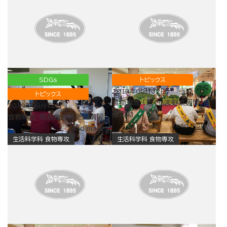
SDGs
トピックス
2019年09月02日
トピックス
食物専攻:「とくしま野菜週間」啓
2019年09月12日
発活動
食物専攻：教員免許状更新講習
read more
read more
生活科学科 食物専攻
生活科学科 食物専攻