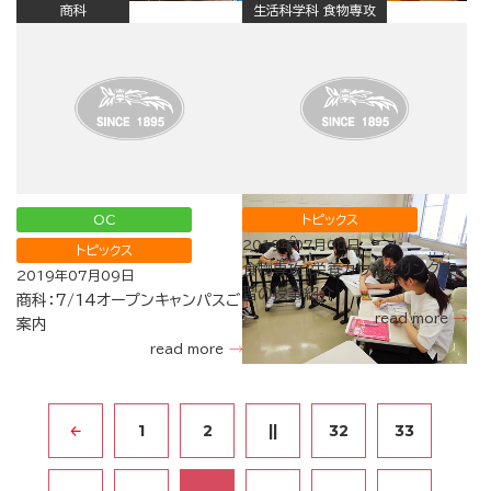
商科
生活科学科 食物専攻
OC
トピックス
2019年07月08日
トピックス
食物専攻：栄養カウンセリング実
2019年07月09日
習の授業紹介
商科：7/14オープンキャンパスご
read more
案内
read more
1
2
||
32
33