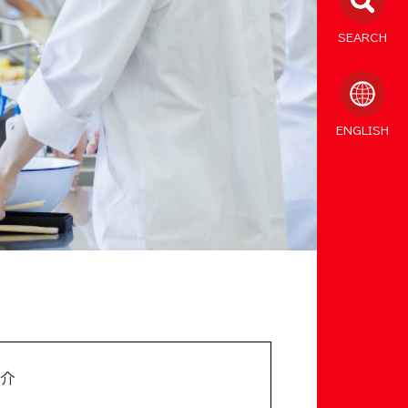
SEARCH
ENGLISH
介