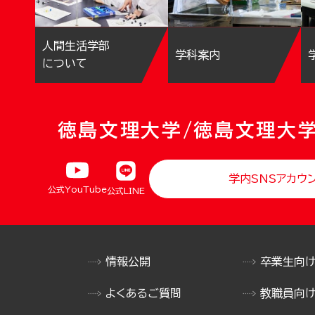
人間生活学部
学科案内
について
徳島文理大学/徳島文理大
学内SNSアカウ
公式YouTube
公式LINE
情報公開
卒業生向
よくあるご質問
教職員向