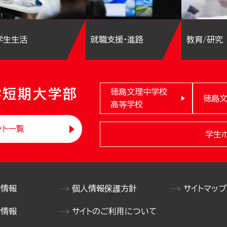
学生生活
就職支援・進路
教育/研究
学短期大学部
徳島文理中学校
徳島
高等学校
ント一覧
学生
け情報
個人情報保護方針
サイトマップ
け情報
サイトのご利用について