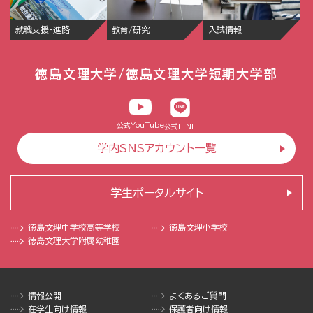
就職支援・進路
教育/研究
入試情報
徳島文理大学/徳島文理大学短期大学部
公式YouTube
公式LINE
学内SNSアカウント一覧
学生ポータルサイト
徳島文理中学校
高等学校
徳島文理小学校
徳島文理大学
附属幼稚園
情報公開
よくあるご質問
在学生向け情報
保護者向け情報