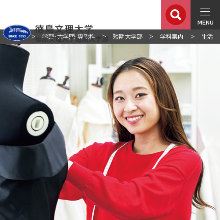
MENU
ホーム
学部・大学院・専攻科
短期大学部
学科案内
生活科