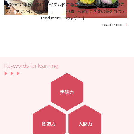
7/25OC体験授業「ブライダルド
ご報告：12日OC「和菓子作りに
レスファッションshow！」
挑戦 ～練切で季節の花を作って
みよう～」
read more
read more