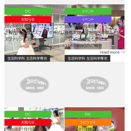
OC
イベント
お知らせ
イベント
2026年07月28日
2026年07月22日
ご報告：25日OC「ブライダルドレ
徳島文理大学短期大学部
スファッションショー」
×SDGs［高松オルネ ＃
114base］のご報告
read more
read more
生活科学科 生活科学専攻
生活科学科 生活科学専攻
OC
OC
お知らせ
トピックス
2026年07月15日
2026年07月13日