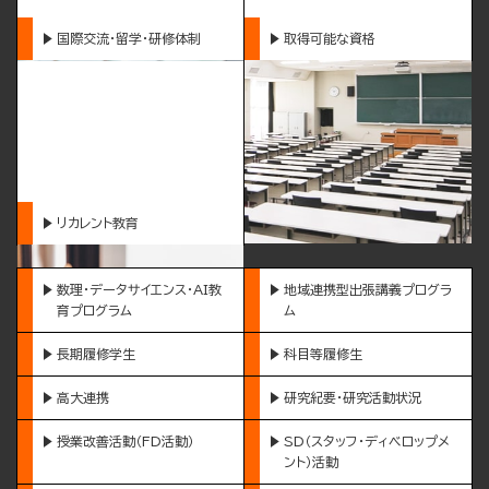
国際交流・留学・研修体制
取得可能な資格
リカレント教育
数理・データサイエンス・AI教
地域連携型出張講義プログラ
育プログラム
ム
長期履修学生
科目等履修生
高大連携
研究紀要・研究活動状況
授業改善活動（FD活動）
SD（スタッフ・ディベロップメ
ント）活動