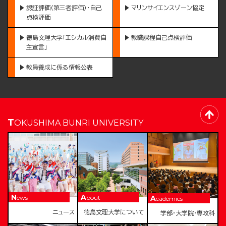
認証評価（第三者評価）・自己
マリンサイエンスゾーン協定
点検評価
徳島文理大学「エシカル消費自
教職課程自己点検評価
主宣言」
教員養成に係る情報公表
TOKUSHIMA BUNRI UNIVERSITY
News
About
Academics
ニュース
徳島文理大学について
学部・大学院・専攻科