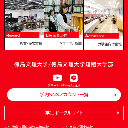
Research
Life at BUNRI
Admissions
教育・研究支援
学生生活・就職
受験生向け情報
徳島文理大学/徳島文理大学短期大学部
公式YouTube
公式LINE
学内SNSアカウント一覧
学生ポータルサイト
徳島文理中学校
高等学校
徳島文理小学校