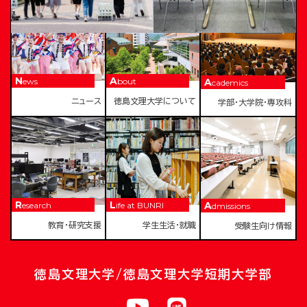
News
About
Academics
ニュース
徳島文理大学について
学部・大学院・専攻科
Research
Life at BUNRI
Admissions
教育・研究支援
学生生活・就職
受験生向け情報
徳島文理大学/徳島文理大学短期大学部