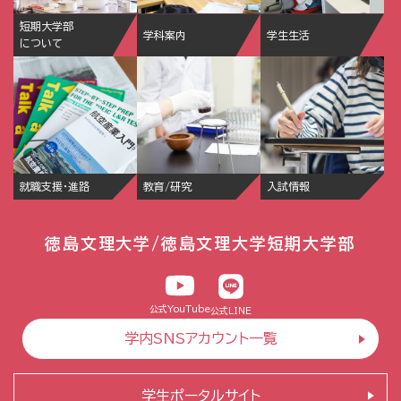
短期大学部
学科案内
学生生活
について
就職支援・進路
教育/研究
入試情報
徳島文理大学/徳島文理大学短期大学部
公式YouTube
公式LINE
学内SNSアカウント一覧
学生ポータルサイト