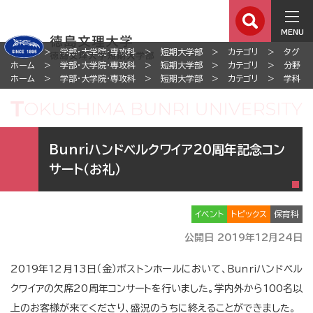
MENU
ホーム
学部・大学院・専攻科
短期大学部
カテゴリ
タグ
ホーム
学部・大学院・専攻科
短期大学部
カテゴリ
分野
ホーム
学部・大学院・専攻科
短期大学部
カテゴリ
学科
Bunriハンドベルクワイア20周年記念コン
サート（お礼）
イベント
トピックス
保育科
公開日 2019年12月24日
2019年12月13日（金）ボストンホールにおいて、Ｂｕｎｒｉハンドベル
クワイアの欠席20周年コンサートを行いました。学内外から100名以
上のお客様が来てくださり、盛況のうちに終えることができました。