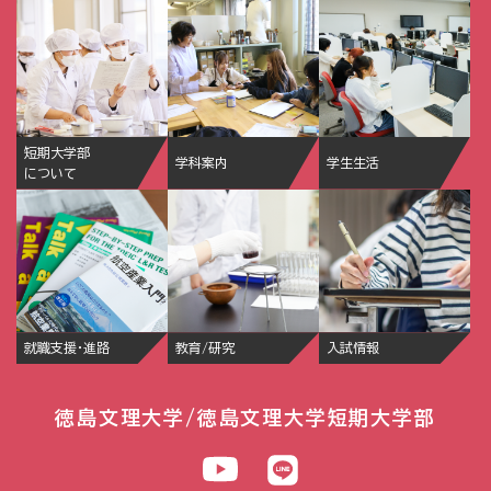
短期大学部
学科案内
学生生活
について
就職支援・進路
教育/研究
入試情報
徳島文理大学/徳島文理大学短期大学部