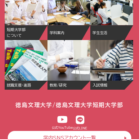
短期大学部
学科案内
学生生活
について
就職支援・進路
教育/研究
入試情報
徳島文理大学/徳島文理大学短期大学部
公式YouTube
公式LINE
学内SNSアカウント一覧