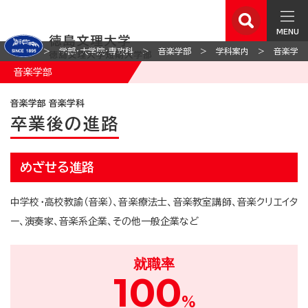
MENU
ホーム
学部・大学院・専攻科
音楽学部
学科案内
音楽学部
音楽学部
音楽学部 音楽学科
卒業後の進路
めざせる進路
中学校・高校教諭（音楽）、音楽療法士、音楽教室講師、音楽クリエイタ
ー、演奏家、音楽系企業、その他一般企業など
就職率
100
%