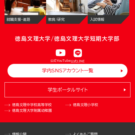
就職支援・進路
教育/研究
入試情報
徳島文理大学/徳島文理大学短期大学部
公式YouTube
公式LINE
学内SNSアカウント一覧
学生ポータルサイト
徳島文理中学校
高等学校
徳島文理小学校
徳島文理大学
附属幼稚園
情報公開
よくあるご質問