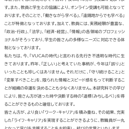
す。また、教員と学生との協議により、オンライン受講も可能となって
おります。そのことで、「働きながら学べる」、「遠隔地からでも学べる」
ことが特徴となっております。加えて、教員には、実務経験が豊富な、
「政治・行政」、「法学」、「経済・経営」、「情報」の各領域のプロフェッシ
ョナルがそろっており、学生の皆さんの多様なニーズに対応できる体
制となっております。
私たちは、今、「VUCAの時代」と言われる先行き不透明な時代に生
きております。昨年、「正しい」と考えていた事柄が、今年は「誤り」と
いったことも珍しくはありません。それだけに、「守り続けること」と
「変革すべきこと」を、限られた情報とスピード感をもって判断するこ
とが組織の命運を決めることも少なくありません。本研究科での学び
により、皆さん方が迷った時や決断する時の「道標（みちしるべ）」を得
ることができるものと確信しております。
皆さん方が、より良い「ワーク・キャリア」を積み重ね、その結果、充実
した「ライフ・キャリア」を実現することができるように、教職員が一丸
となって学びを支援することをお約束し、結びの言葉といたします。