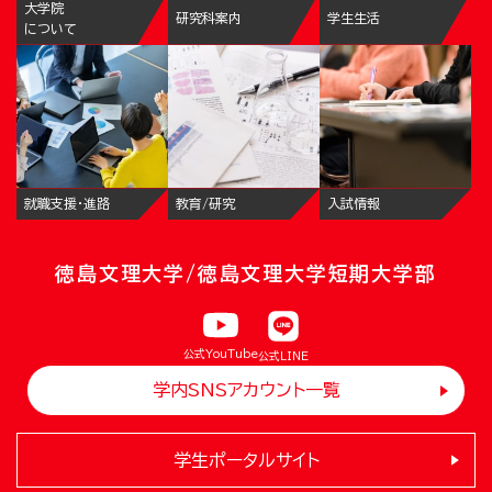
大学院
研究科案内
学生生活
について
就職支援・進路
教育/研究
入試情報
徳島文理大学/徳島文理大学短期大学部
公式YouTube
公式LINE
学内SNSアカウント一覧
学生ポータルサイト