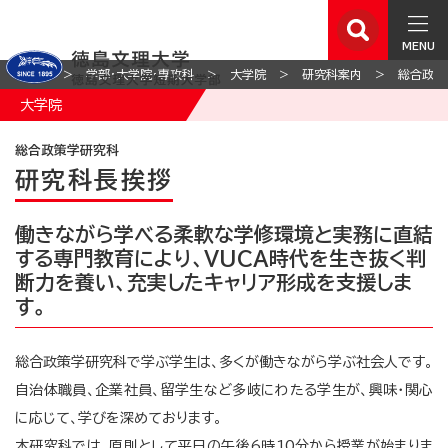
MENU
ホーム
学部・大学院・専攻科
大学院
研究科案内
総合政策
大学院
総合政策学研究科
研究科長挨拶
働きながら学べる柔軟な学修環境と実務に直結
する専門教育により、VUCA時代を生き抜く判
断力を養い、充実したキャリア形成を支援しま
す。
総合政策学研究科で学ぶ学生は、多くが働きながら学ぶ社会人です。
自治体職員、企業社員、留学生など多岐にわたる学生が、興味・関心
に応じて、学びを深めております。
本研究科では、原則として平日の午後6時10分から授業が始まりま