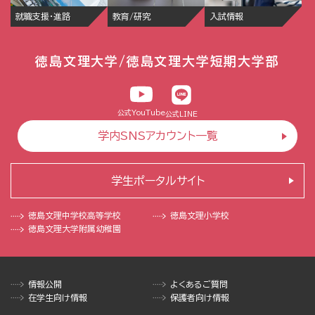
就職支援・進路
教育/研究
入試情報
徳島文理大学/徳島文理大学短期大学部
公式YouTube
公式LINE
学内SNSアカウント一覧
学生ポータルサイト
徳島文理中学校
高等学校
徳島文理小学校
徳島文理大学
附属幼稚園
情報公開
よくあるご質問
在学生向け情報
保護者向け情報