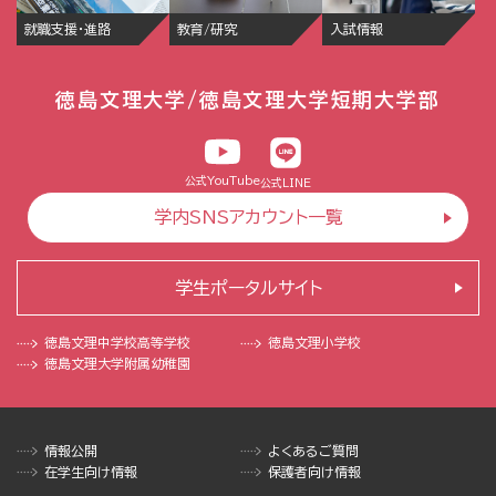
就職支援・進路
教育/研究
入試情報
徳島文理大学/徳島文理大学短期大学部
公式YouTube
公式LINE
学内SNSアカウント一覧
学生ポータルサイト
徳島文理中学校
高等学校
徳島文理小学校
徳島文理大学
附属幼稚園
情報公開
よくあるご質問
在学生向け情報
保護者向け情報