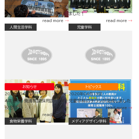
スマホアプリ「LINEを活用したオ
令和2年度入学許可の式を行い
ンラインピアノレッスン」開発中
ました！
read more
read more
人間生活学科
児童学科
お知らせ
トピックス
2020年04月15日
2020年04月13日
４年連続 養護教諭採用試験 現
児童学科のチラシが完成しました
役合格！
read more
read more
食物栄養学科
メディアデザイン学科