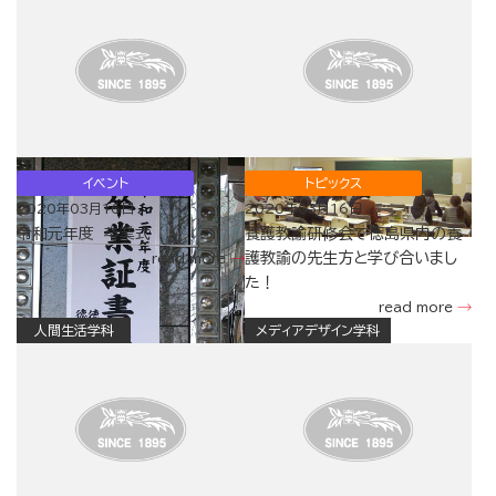
イベント
トピックス
2020年03月16日
2020年03月16日
令和元年度 卒業式
養護教諭研修会で徳島県内の養
護教諭の先生方と学び合いまし
read more
た！
read more
人間生活学科
メディアデザイン学科