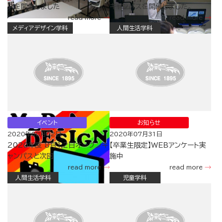
スを開催しました
キャンパスを開催しました。
read more
read more
メディアデザイン学科
人間生活学科
イベント
お知らせ
2020年08月02日
2020年07月31日
2020年度 8月1,2日オープンキ
【卒業生限定】WEBアンケート実
ャンパスと次回
施中
read more
read more
人間生活学科
児童学科