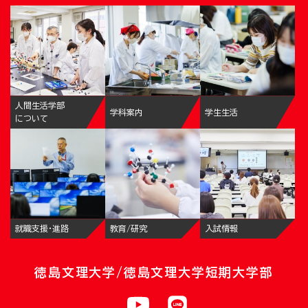
人間生活学部
学科案内
学生生活
について
就職支援・進路
教育/研究
入試情報
徳島文理大学/徳島文理大学短期大学部