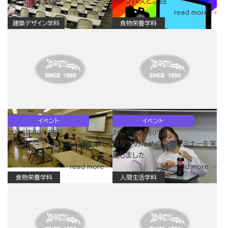
スを開催しました
キャンパスと次回
read more
read more
建築デザイン学科
食物栄養学科
イベント
イベント
2020年08月23日
2020年08月07日
オープンキャンパスを開催しまし
高校生のための公開セミナーを実
た
施しました
read more
read more
食物栄養学科
人間生活学科