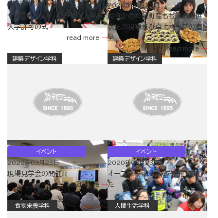
2020年04月02日
2020年03月23日
令和2年度メディアデザイン学科
給食での牟岐町産もち麦の提供
入学許可の式
状況の視察及び卓上ポップの贈
呈
read more
read more
建築デザイン学科
建築デザイン学科
イベント
イベント
2020年03月23日
2020年03月23日
現場見学会の開催
オープンキャンパスを開催しまし
た
read more
read more
食物栄養学科
人間生活学科