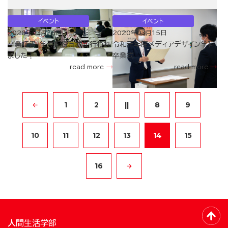
イベント
イベント
2020年03月16日
2020年03月15日
卒業証書・学位記授与式が行われ
令和元年度メディアデザイン学科
ました！
卒業式
read more
read more
1
2
||
8
9
10
11
12
13
14
15
16
人間生活学部