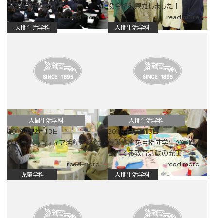
表会を開催しました
役合格を果たしました！！
read more
read more
人間生活学科
人間生活学科
人間生活学科
人間生活学科
2019年12月13日
2019年12月13日
保健室ボランティア活動を紹介し
養護教諭を目指す学生の実践力
ます！！
を育てる教育活動の充実！！
read more
read more
児童学科
人間生活学科