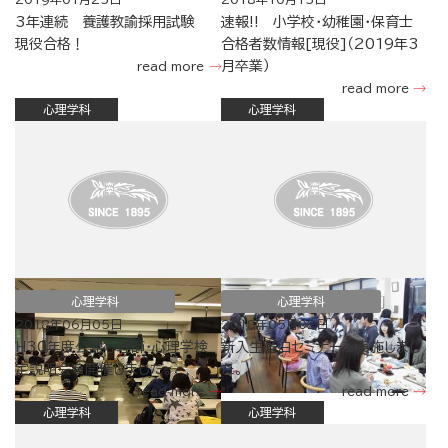
3年連続 養護教諭採用試験
速報!! 小学校・幼稚園・保育士
現役合格！
合格者数情報[現役]（2019年3
月卒業）
read more
read more
心理学科
心理学科
心理学科
心理学科
2018年06月05日
2018年05月02日
H30年度公認心理師・心理学検
新入生宿泊セミナーを実施しまし
定説明会を開催しました。
た。
read more
read more
心理学科
心理学科