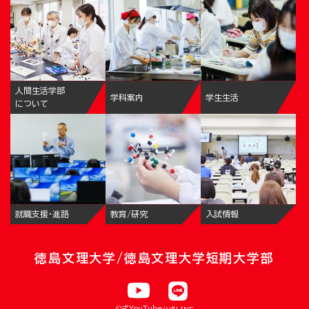
人間生活学部
学科案内
学生生活
について
就職支援・進路
教育/研究
入試情報
徳島文理大学/徳島文理大学短期大学部
公式YouTube