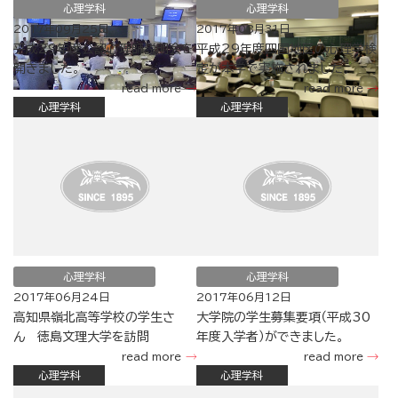
心理学科
心理学科
2017年09月25日
2017年08月31日
平成29年度公認心理師説明会を
平成29年度四国地区の心理学検
開きました。
定が本学で実施されました。
read more
read more
心理学科
心理学科
心理学科
心理学科
2017年06月24日
2017年06月12日
高知県嶺北高等学校の学生さ
大学院の学生募集要項（平成30
ん 徳島文理大学を訪問
年度入学者）ができました。
read more
read more
心理学科
心理学科