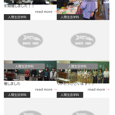
養護教諭採用試験の体験発表会
大学祭でエシカル消費に取り組み
を開催しました！！
ました！！
read more
read more
人間生活学科
人間生活学科
人間生活学科
人間生活学科
2019年09月27日
2019年08月29日
9/22にオープンキャンパスを開
オープンキャンパスへのご参加あ
催しました
りがとうございます！！
read more
read more
人間生活学科
人間生活学科