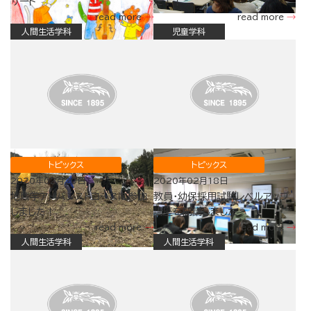
サート
た！！
read more
read more
人間生活学科
児童学科
トピックス
トピックス
2020年02月20日
2020年02月18日
地域学アドバンストコースに参加
教員・幼保採用試験レベルアップ
しました！
講座を開講しました
read more
read more
人間生活学科
人間生活学科