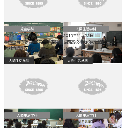
児童学科
人間生活学科
2019年12月09日
2019年11月22日
学科独自の教員・保育士採用試験
城西高校神山校で出前授業を行
の対策講座を行っています
いました
read more
read more
人間生活学科
人間生活学科
人間生活学科
人間生活学科
2019年10月30日
2019年10月28日