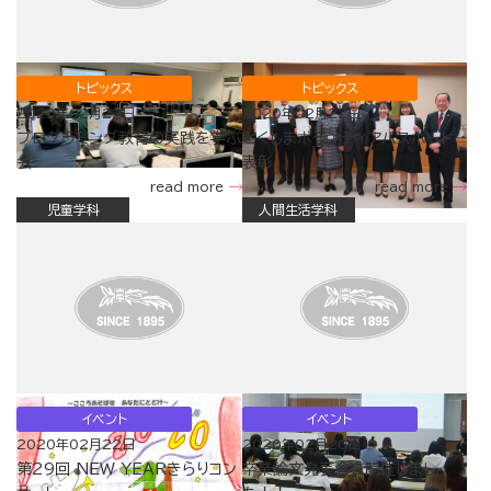
トピックス
トピックス
2020年02月22日
2020年02月22日
プログラミング教育の実践を学ぶ
とくしまボランティアパスポート
会
表彰
read more
read more
児童学科
人間生活学科
イベント
イベント
2020年02月22日
2020年02月20日
第29回 NEW YEARきらりコン
卒業論文発表会を開催しまし