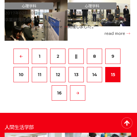
心理学科
心理学科
2017年02月08日
2017年01月26日
卒業研究発表会を行いました。
就職内定者・就職者との懇談会を
開催しました。
read more
read more
1
2
||
8
9
10
11
12
13
14
15
16
人間生活学部