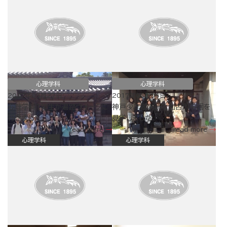
心理学科
心理学科
2017年05月27日
2017年03月06日
心理学科１年生が遍路ウォークに
神戸少年鑑別所と加古川学園を
行きました。
見学しました。
read more
read more
心理学科
心理学科