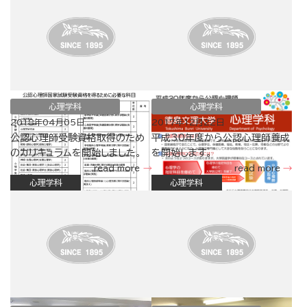
心理学科
心理学科
2018年04月05日
2017年12月22日
公認心理師受験資格取得のため
平成30年度から公認心理師養成
のカリキュラムを開始しました。
を開始します。
read more
read more
心理学科
心理学科