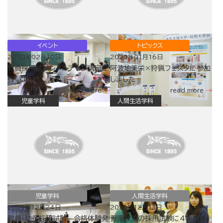
イベント
トピックス
2020年02月10日
2020年01月16日
教員採用試験レベルアップ講座を
阿波地美栄×狩猟フェスタに参加
行いました
しました
read more
read more
児童学科
人間生活学科
児童学科
人間生活学科
2019年12月24日
2019年12月13日
教員・幼保採用試験 合格体験発
養護教諭の採用試験に4名が現