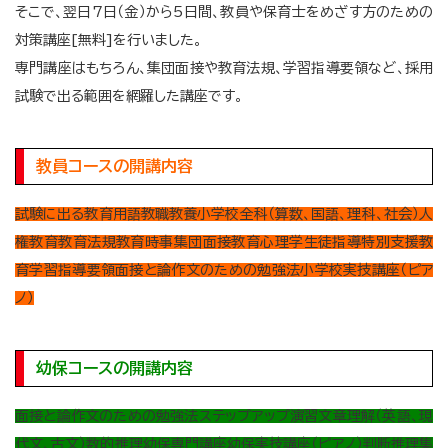
そこで、翌日7日（金）から5日間、教員や保育士をめざす方のための
対策講座[無料]を行いました。
専門講座はもちろん、集団面接や教育法規、学習指導要領など、採用
試験で出る範囲を網羅した講座です。
教員コースの開講内容
試験に出る教育用語
教職教養
小学校全科（算数、国語、理科、社会）
人
権教育
教育法規
教育時事
集団面接
教育心理学
生徒指導
特別支援教
育
学習指導要領
面接と論作文のための勉強法
小学校実技講座（ピア
ノ）
幼保コースの開講内容
面接と論作文のための勉強法
ステップアップ演習
文章理解（英語、現
代文、古文）
数的推理
幼保専門講座
幼保実技講座（ピアノ）
判断推理
集