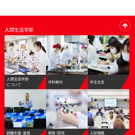
人間生活学部
人間生活学部
学科案内
学生生活
について
就職支援・進路
教育/研究
入試情報