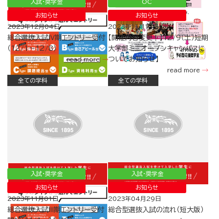
入試・奨学金
OC
お知らせ
お知らせ
2023年12月04日
2023年11月13日
総合選抜入試Ⅳ期エントリー受付
【開催内容変更！】12/9（土）短期
（12/1～12/8）
大学部ミニオープンキャンパスに
ついてお知らせ】
read more
read more
全ての学科
全ての学科
入試・奨学金
入試・奨学金
お知らせ
お知らせ
2023年11月01日
2023年04月29日
総合選抜入試Ⅲ期エントリー受付
総合型選抜入試の流れ（短大版）