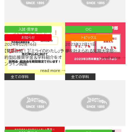
入試・奨学金
OC
お知らせ
トピックス
2024年02月16日
2023年12月11日
【緊急告知！】「ミライのわたし」予
夢を叶えられる短期大学部✨
約型応援奨学金＆学科紹介をオ
read more
ンライン開催
read more
全ての学科
全ての学科