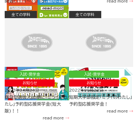
開始（11/1～11/15）
read more
read more
全ての学科
全ての学科
入試・奨学金
入試・奨学金
お知らせ
お知らせ
2023年04月24日
2022年09月22日
総合型選抜入試Ⅰ期に｢ミライのわ
短期大学部限定「ミライのわたし」
たし｣予約型応援奨学金(短大
予約型応援奨学金！
版)！！
read more
read more