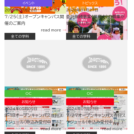
イベント
トピックス
2026年07月22日
2026年01月27日
7/25（土）オープンキャンパス開
委託訓練事業（保育士）の募集が
催のご案内
始まりました。
read more
read more
全ての学科
全ての学科
OC
OC
お知らせ
お知らせ
2024年08月09日
2024年07月23日
8-18オープンキャンパス当日ス
7/27オープンキャンパス当日ス
ケジュール（申込み受付中！！）
ケジュール（申込み受付中！！）
read more
read more