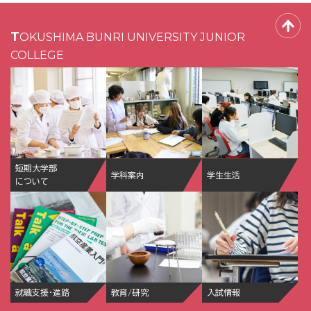
TOKUSHIMA BUNRI UNIVERSITY JUNIOR
COLLEGE
短期大学部
学科案内
学生生活
について
就職支援・進路
教育/研究
入試情報