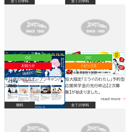
全ての学科
全ての学科
OC
OC
お知らせ
トピックス
2024年05月20日
2024年03月19日
平日夜のWEBオープンキャンパ
短大限定「ミライのわたし」予約型
ス開催！
応援奨学金の先行申込【2次募
集】が始まりました。
read more
read more
商科
全ての学科