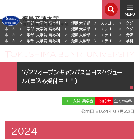
MENU
ホーム
学部・大学院・専攻科
短期大学部
カテゴリ
タグ
ホーム
学部・大学院・専攻科
短期大学部
カテゴリ
タグ
ホーム
学部・大学院・専攻科
短期大学部
カテゴリ
分野
ホーム
学部・大学院・専攻科
短期大学部
カテゴリ
学科
7/27オープンキャンパス当日スケジュー
ル（申込み受付中！！）
OC
入試・奨学金
お知らせ
全ての学科
公開日 2024年07月23日
2024