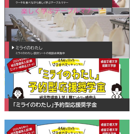
ケーキを食べながら楽しく学ぶテーブルマナー
ミライのわたし
ミライのわたし・設計シートの相談会実施中
『ミライのわたし予約型応援奨学金』も、9月からエントリー時申込み
が始まります。オープンキャンパスに参加して奨学金の設計シートを
一緒に作成しましょう！
｢
ミライのわたし
｣
予約型
応援奨学金