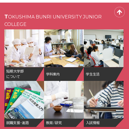
TOKUSHIMA BUNRI UNIVERSITY JUNIOR
COLLEGE
短期大学部
学科案内
学生生活
について
就職支援・進路
教育/研究
入試情報