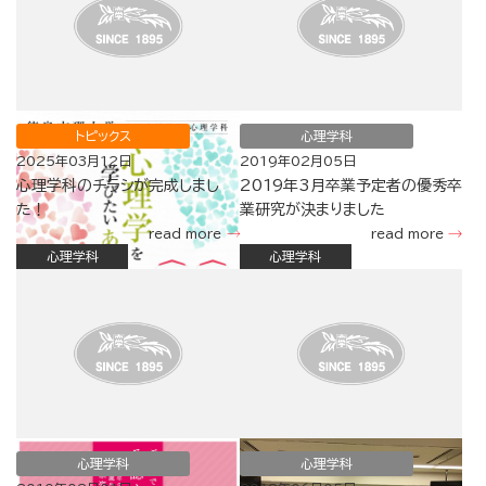
トピックス
心理学科
2025年03月12日
2019年02月05日
心理学科のチラシが完成しまし
2019年3月卒業予定者の優秀卒
た！
業研究が決まりました
read more
read more
心理学科
心理学科
心理学科
心理学科