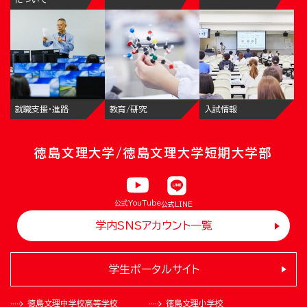
就職支援・進路
教育/研究
入試情報
徳島文理大学/徳島文理大学短期大学部
公式YouTube
公式LINE
学内SNSアカウント一覧
学生ポータルサイト
徳島文理中学校
高等学校
徳島文理小学校