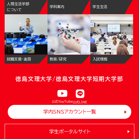
人間生活学部
学科案内
学生生活
について
就職支援・進路
教育/研究
入試情報
徳島文理大学/徳島文理大学短期大学部
公式YouTube
公式LINE
学内SNSアカウント一覧
学生ポータルサイト