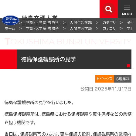
MENU
ホーム
学部・大学院・専攻科
人間生活学部
カテゴリ
分野
ホーム
学部・大学院・専攻科
人間生活学部
カテゴリ
学科
徳島保護観察所の見学
トピックス
心理学科
公開日 2025年11月17日
徳島保護観察所の見学を行いました。
徳島保護観察所は、徳島県における保護観察や更生保護などの業務
を担う機関です。
当日は、保護観察官の方より、更生保護の役割、保護観察所の業務内