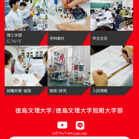
理工学部
学科案内
学生生活
について
就職支援・進路
教育/研究
入試情報
徳島文理大学/徳島文理大学短期大学部
公式YouTube
公式LINE