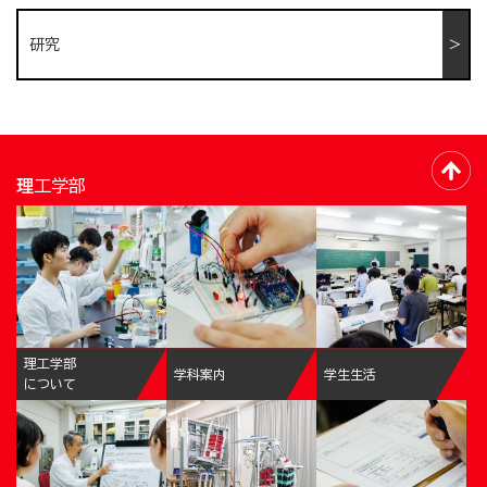
研究
理工学部
理工学部
学科案内
学生生活
について