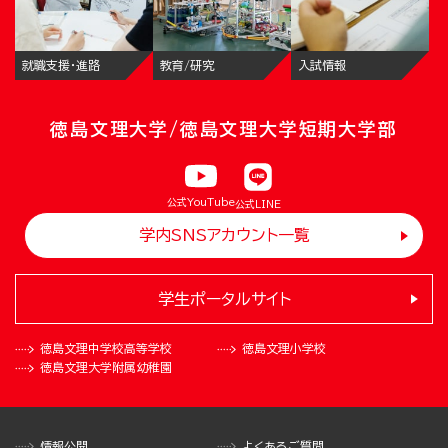
就職支援・進路
教育/研究
入試情報
徳島文理大学/徳島文理大学短期大学部
公式YouTube
公式LINE
学内SNSアカウント一覧
学生ポータルサイト
徳島文理中学校
高等学校
徳島文理小学校
徳島文理大学
附属幼稚園
情報公開
よくあるご質問