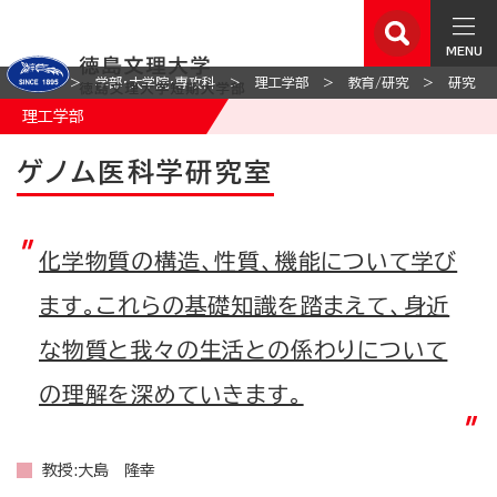
MENU
ホーム
学部・大学院・専攻科
理工学部
教育/研究
研究
理工学部
ゲノム医科学研究室
化学物質の構造、性質、機能について学び
ます。これらの基礎知識を踏まえて、身近
な物質と我々の生活との係わりについて
の理解を深めていきます。
教授:大島 隆幸