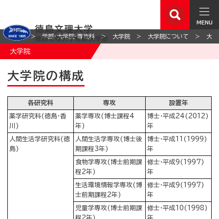
MENU
ホーム
学部・大学院・専攻科
大学院
大学院について
大学
大学院
大学院の構成
各研究科
専攻
設置年
薬学研究科(徳島・香
薬学専攻(博士課程4
博士・平成24(2012)
川)
年)
年
人間生活学研究科(徳
人間生活学専攻(博士後
博士・平成11(1999)
島)
期課程3年)
年
食物学専攻(博士前期課
修士・平成9(1997)
程2年)
年
生活環境情報学専攻(博
修士・平成9(1997)
士前期課程2年)
年
児童学専攻(博士前期課
修士・平成10(1998)
程2年)
年