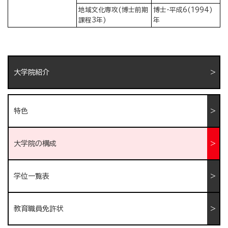
地域文化専攻(博士前期
博士・平成6(1994)
課程3年)
年
大学院紹介
特色
大学院の構成
学位一覧表
教育職員免許状