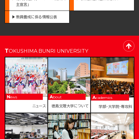
主宣言」
教員養成に係る情報公表
TOKUSHIMA BUNRI UNIVERSITY
News
About
Academics
ニュース
徳島文理大学について
学部・大学院・専攻科