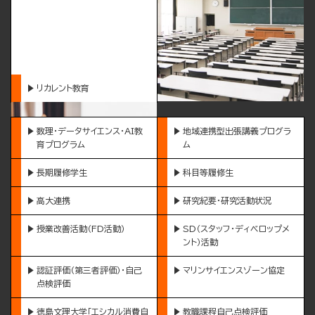
リカレント教育
数理・データサイエンス・AI教
地域連携型出張講義プログラ
育プログラム
ム
長期履修学生
科目等履修生
高大連携
研究紀要・研究活動状況
授業改善活動（FD活動）
SD（スタッフ・ディベロップメ
ント）活動
認証評価（第三者評価）・自己
マリンサイエンスゾーン協定
点検評価
徳島文理大学「エシカル消費自
教職課程自己点検評価