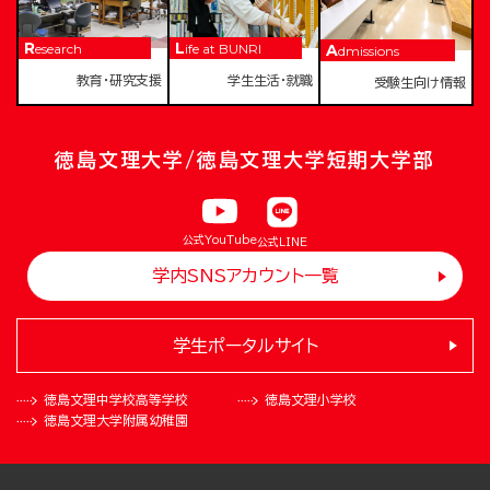
Research
Life at BUNRI
Admissions
教育・研究支援
学生生活・就職
受験生向け情報
徳島文理大学/徳島文理大学短期大学部
公式YouTube
公式LINE
学内SNSアカウント一覧
学生ポータルサイト
徳島文理中学校
高等学校
徳島文理小学校
徳島文理大学
附属幼稚園