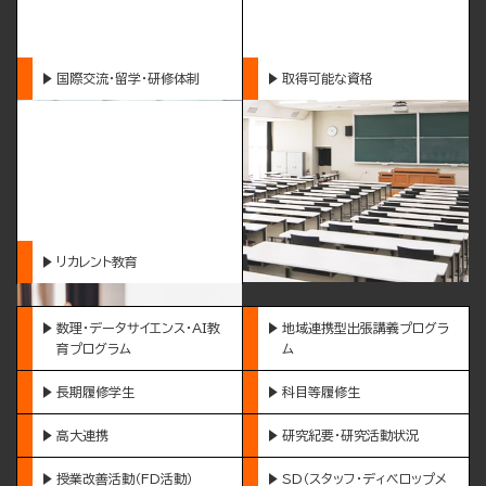
国際交流・留学・研修体制
取得可能な資格
リカレント教育
数理・データサイエンス・AI教
地域連携型出張講義プログラ
育プログラム
ム
長期履修学生
科目等履修生
高大連携
研究紀要・研究活動状況
授業改善活動（FD活動）
SD（スタッフ・ディベロップメ