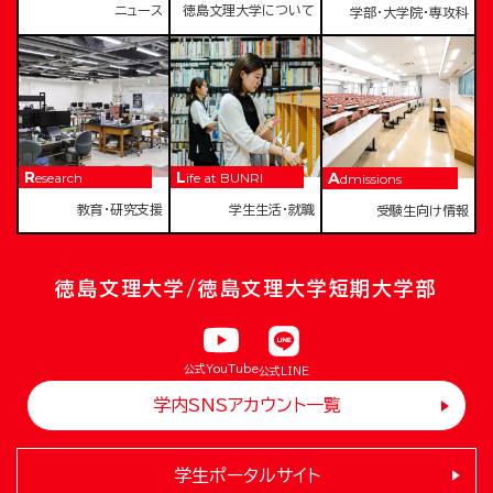
ニュース
徳島文理大学について
学部・大学院・専攻科
Research
Life at BUNRI
Admissions
教育・研究支援
学生生活・就職
受験生向け情報
徳島文理大学/徳島文理大学短期大学部
公式YouTube
公式LINE
学内SNSアカウント一覧
学生ポータルサイト