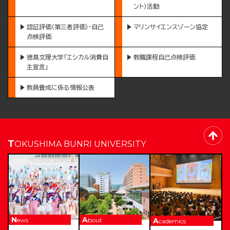
ント）活動
認証評価（第三者評価）・自己
マリンサイエンスゾーン協定
点検評価
徳島文理大学「エシカル消費自
教職課程自己点検評価
主宣言」
教員養成に係る情報公表
TOKUSHIMA BUNRI UNIVERSITY
News
About
Academics