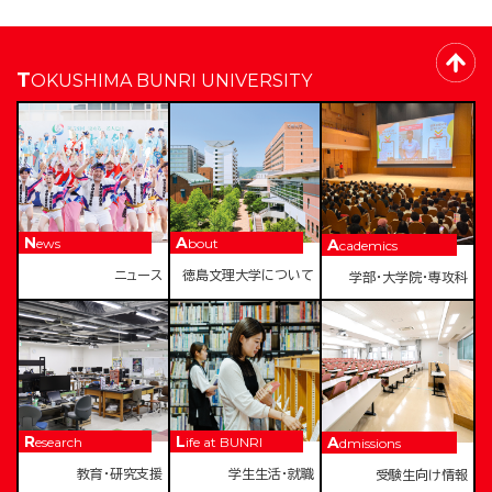
TOKUSHIMA BUNRI UNIVERSITY
News
About
Academics
ニュース
徳島文理大学について
学部・大学院・専攻科
Research
Life at BUNRI
Admissions
教育・研究支援
学生生活・就職
受験生向け情報