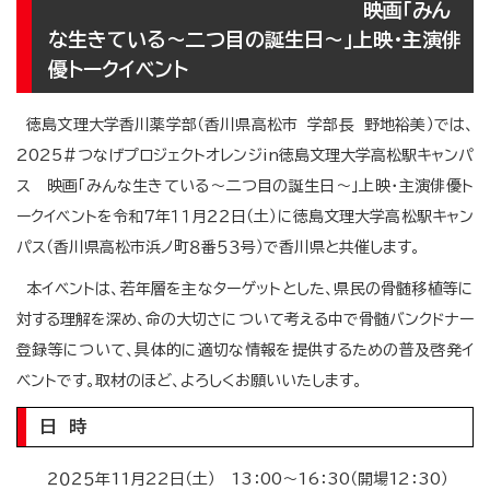
映画「みん
な生きている～二つ目の誕生日～」上映・主演俳
優トークイベント
徳島文理大学香川薬学部（香川県高松市 学部長 野地裕美）では、
2025＃つなげプロジェクトオレンジin徳島文理大学高松駅キャンパ
ス 映画「みんな生きている～二つ目の誕生日～」上映・主演俳優ト
ークイベントを令和７年１１月２２日（土）に徳島文理大学高松駅キャン
パス（香川県高松市浜ノ町８番５３号）で香川県と共催します。
本イベントは、若年層を主なターゲットとした、県民の骨髄移植等に
対する理解を深め、命の大切さについて考える中で骨髄バンクドナー
登録等について、具体的に適切な情報を提供するための普及啓発イ
ベントです。取材のほど、よろしくお願いいたします。
日 時
２０２５年11月22日（土） 13：00～16：30（開場12：30）