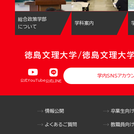
総合政策学部
学科案内
について
徳島文理大学/徳島文理大
学内SNSアカウ
公式YouTube
公式LINE
情報公開
卒業生向
よくあるご質問
教職員向