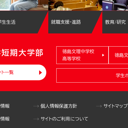
学生生活
就職支援・進路
教育/研究
学短期大学部
徳島文理中学校
徳島
高等学校
ント一覧
学生
け情報
個人情報保護方針
サイトマップ
け情報
サイトのご利用について