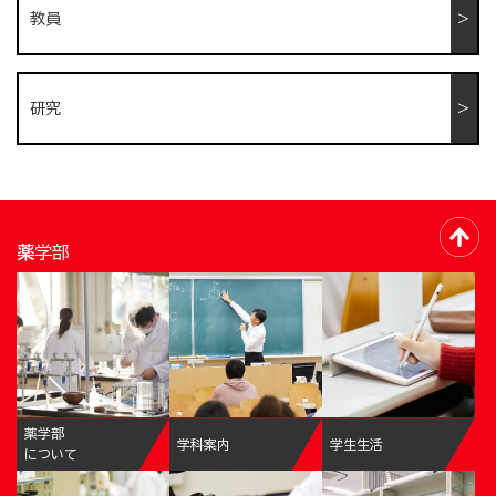
教員
研究
薬学部
薬学部
学科案内
学生生活
について