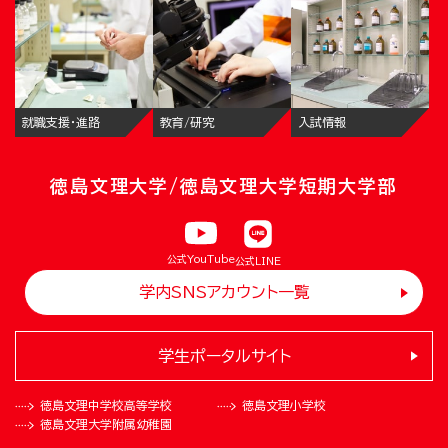
就職支援・進路
教育/研究
入試情報
徳島文理大学/徳島文理大学短期大学部
公式YouTube
公式LINE
学内SNSアカウント一覧
学生ポータルサイト
徳島文理中学校
高等学校
徳島文理小学校
徳島文理大学
附属幼稚園