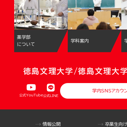
薬学部
学科案内
について
徳島文理大学/徳島文理大
学内SNSアカウ
公式YouTube
公式LINE
情報公開
卒業生向