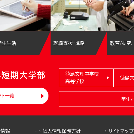
学生生活
就職支援・進路
教育/研究
学短期大学部
徳島文理中学校
徳島
高等学校
ント一覧
学生
け情報
個人情報保護方針
サイトマップ