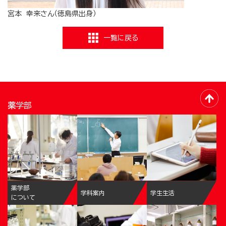
宮本 幸来さん（徳島県出身）
一覧に戻る
薬学部
薬学部
学科案内
学生生活
について