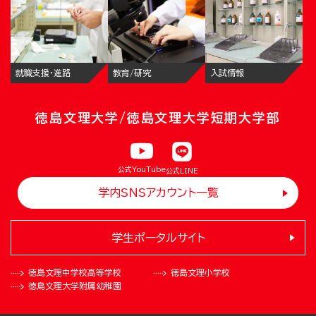
就職支援・進路
教育/研究
入試情報
徳島文理大学/徳島文理大学短期大学部
公式YouTube
公式LINE
学内SNSアカウント一覧
学生ポータルサイト
徳島文理中学校
高等学校
徳島文理小学校
徳島文理大学
附属幼稚園