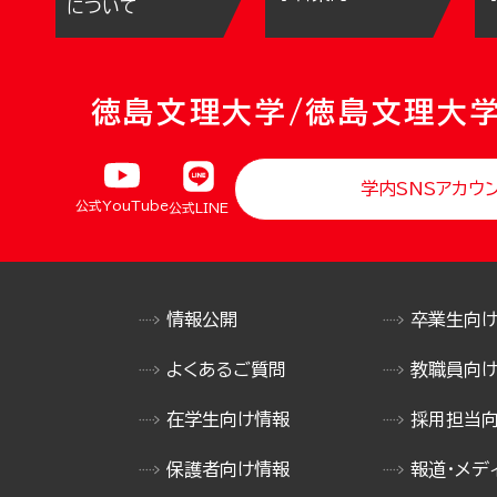
について
徳島文理大学/徳島文理大
学内SNSアカウ
公式YouTube
公式LINE
情報公開
卒業生向
よくあるご質問
教職員向
在学生向け情報
採用担当
保護者向け情報
報道・メデ