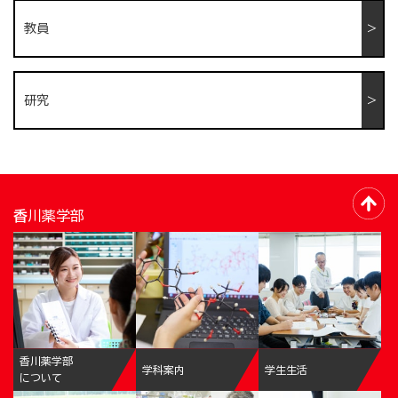
教員
研究
香川薬学部
香川薬学部
学科案内
学生生活
について