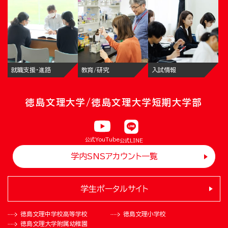
就職支援・進路
教育/研究
入試情報
徳島文理大学/徳島文理大学短期大学部
公式YouTube
公式LINE
学内SNSアカウント一覧
学生ポータルサイト
徳島文理中学校
高等学校
徳島文理小学校
徳島文理大学
附属幼稚園