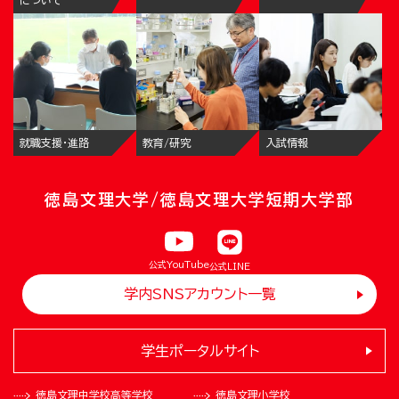
について
就職支援・進路
教育/研究
入試情報
徳島文理大学/徳島文理大学短期大学部
公式YouTube
公式LINE
学内SNSアカウント一覧
学生ポータルサイト
徳島文理中学校
高等学校
徳島文理小学校