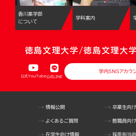
香川薬学部
学科案内
について
徳島文理大学/徳島文理大
学内SNSアカウ
公式YouTube
公式LINE
情報公開
卒業生向
よくあるご質問
教職員向
在学生向け情報
採用担当