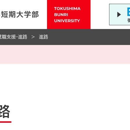
就職支援・進路
進路
路