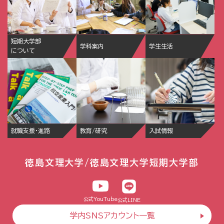
短期大学部
学科案内
学生生活
について
就職支援・進路
教育/研究
入試情報
徳島文理大学/徳島文理大学短期大学部
公式YouTube
公式LINE
学内SNSアカウント一覧