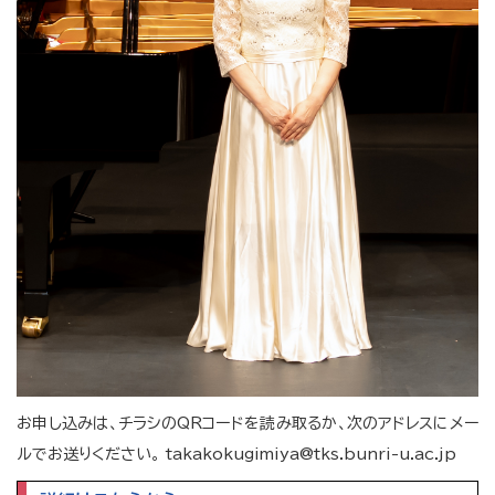
お申し込みは、チラシのQRコードを読み取るか、次のアドレスにメー
ルでお送りください。 takakokugimiya@tks.bunri-u.ac.jp