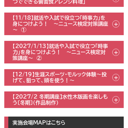
つでできる備蓄食アレンジ料理」
【11/18】就活や入試で役立つ「時事力」を
身につけよう！ ～ニュース検定対策講座
～ ①
【2027/1/13】就活や入試で役立つ「時事
力」を身につけよう！ ～ニュース検定対
策講座～ ②
【12/19】生涯スポーツ・モルック体験〜投
げて、狙って、頭を使う！〜
【2027/2 冬期講座】水性木版画を楽しも
う〔冬期〕（作品制作）
実施会場MAPはこちら