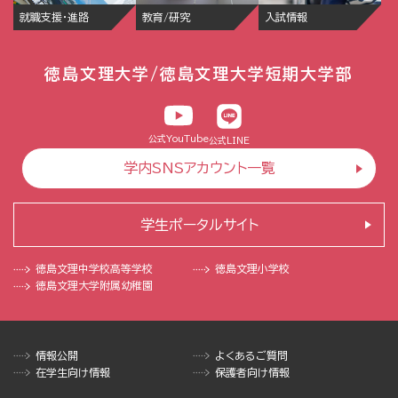
就職支援・進路
教育/研究
入試情報
徳島文理大学/徳島文理大学短期大学部
公式YouTube
公式LINE
学内SNSアカウント一覧
学生ポータルサイト
徳島文理中学校
高等学校
徳島文理小学校
徳島文理大学
附属幼稚園
情報公開
よくあるご質問
在学生向け情報
保護者向け情報