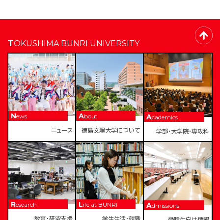
TOKUSHIMA BUNRI UNIVERSITY
News
About
Academics
ニュース
徳島文理大学について
学部・大学院・専攻科
Research
Life at BUNRI
Admissions
教育・研究支援
学生生活・就職
受験生向け情報