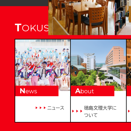
T
OKUSHIMA BUNRI UNI
N
A
ews
bout
ニュース
徳島文理大学に
ついて