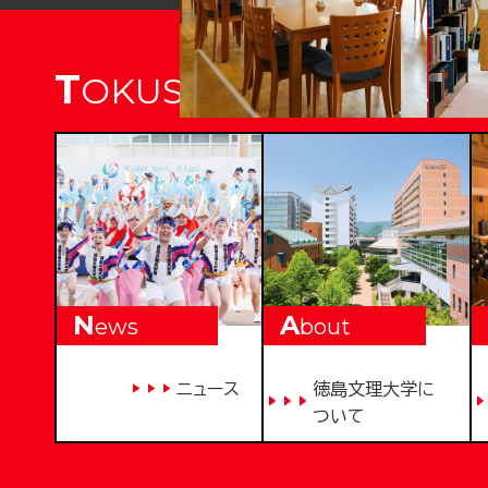
T
OKUSHIMA BUNRI UNI
N
A
ews
bout
ニュース
徳島文理大学に
ついて