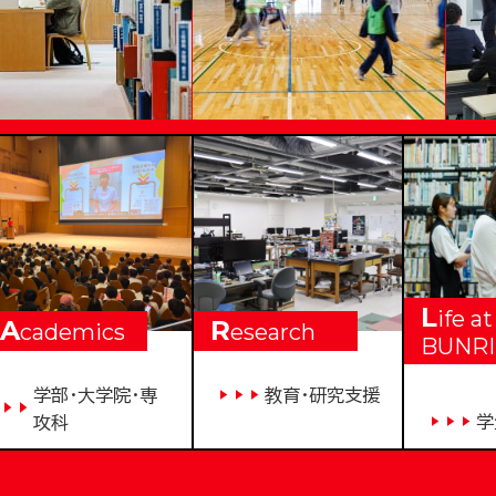
VERSITY
L
ife at
A
R
cademics
esearch
BUNRI
学部・大学院・専
教育・研究支援
学
攻科