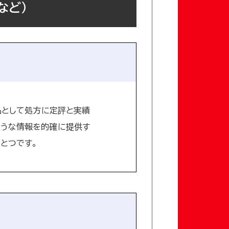
など）
品として処方に定評と実績
ような情報を的確に提供す
とつです。