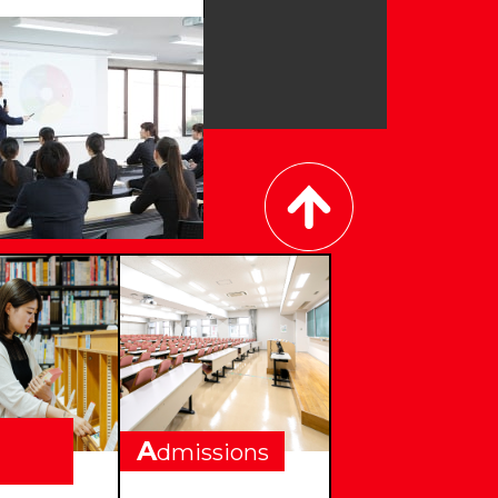
A
dmissions