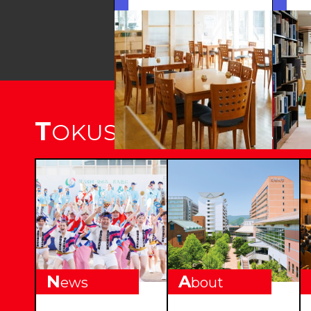
T
OKUSHIMA BUNRI UNI
N
A
ews
bout