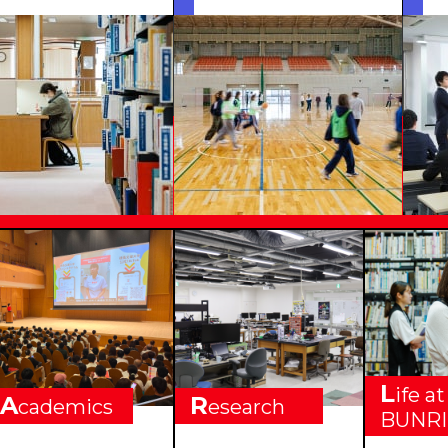
VERSITY
L
ife at
A
R
cademics
esearch
BUNRI