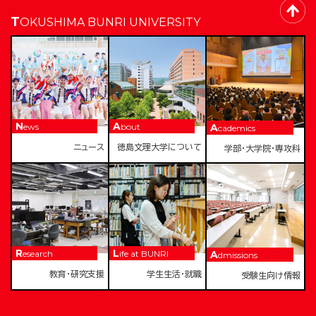
TOKUSHIMA BUNRI UNIVERSITY
News
About
Academics
ニュース
徳島文理大学について
学部・大学院・専攻科
Research
Life at BUNRI
Admissions
教育・研究支援
学生生活・就職
受験生向け情報