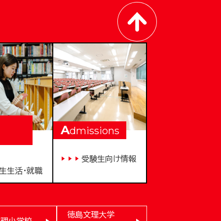
A
dmissions
受験生向け情報
生生活・就職
徳島文理大学
文理小学校