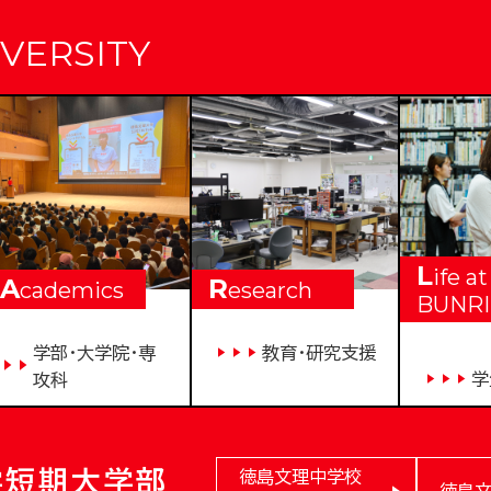
VERSITY
L
ife at
A
R
cademics
esearch
BUNRI
学部・大学院・専
教育・研究支援
学
攻科
学短期大学部
徳島文理中学校
徳島