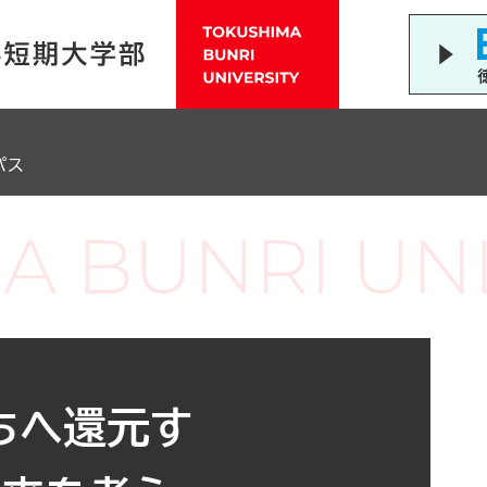
パス
ちへ還元す