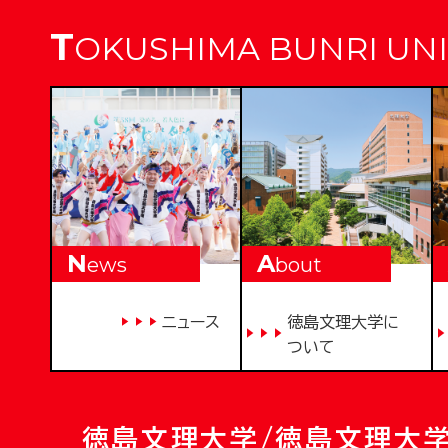
T
OKUSHIMA BUNRI UNI
N
A
ews
bout
ニュース
徳島文理大学に
ついて
徳島文理大学/徳島文理大