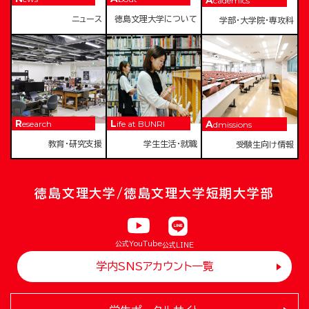
Academics
ニュース
徳島文理大学について
学部・大学院・専攻科
Research
Life at BUNRI
Admissions
教育・研究支援
学生生活・就職
受験生向け情報
徳島文理大学/徳島文理大学短期大学部
公式YouTube
公式LINE
学内SNSアカウント一覧