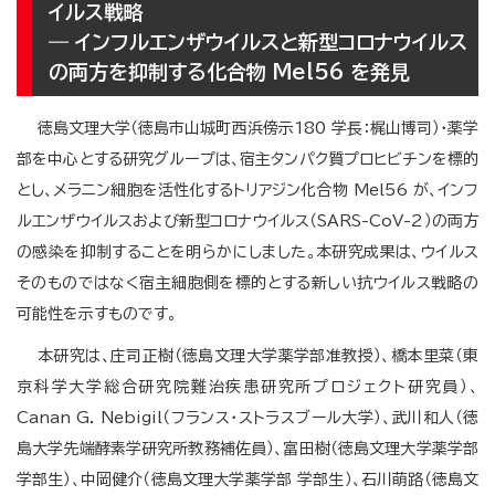
イルス戦略
― インフルエンザウイルスと新型コロナウイルス
の両方を抑制する化合物 Mel56 を発見
徳島文理大学（徳島市山城町西浜傍示180 学長：梶山博司）・薬学
部を中心とする研究グループは、宿主タンパク質プロヒビチンを標的
とし、メラニン細胞を活性化するトリアジン化合物 Mel56 が、インフ
ルエンザウイルスおよび新型コロナウイルス（SARS-CoV-2）の両方
の感染を抑制することを明らかにしました。本研究成果は、ウイルス
そのものではなく宿主細胞側を標的とする新しい抗ウイルス戦略の
可能性を示すものです。
本研究は、庄司正樹（徳島文理大学薬学部准教授）、橋本里菜（東
京科学大学総合研究院難治疾患研究所プロジェクト研究員）、
Canan G. Nebigil（フランス・ストラスブール大学）、武川和人（徳
島大学先端酵素学研究所教務補佐員）、富田樹（徳島文理大学薬学部
学部生）、中岡健介（徳島文理大学薬学部 学部生）、石川萌路（徳島文