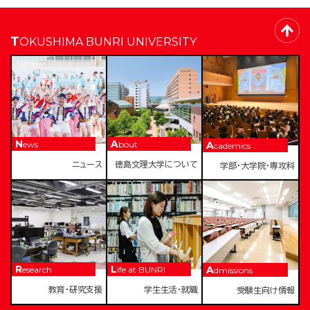
TOKUSHIMA BUNRI UNIVERSITY
News
About
Academics
ニュース
徳島文理大学について
学部・大学院・専攻科
Research
Life at BUNRI
Admissions
教育・研究支援
学生生活・就職
受験生向け情報