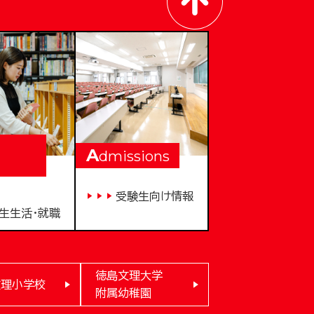
A
dmissions
受験生向け情報
生生活・就職
徳島文理大学
文理小学校
附属幼稚園