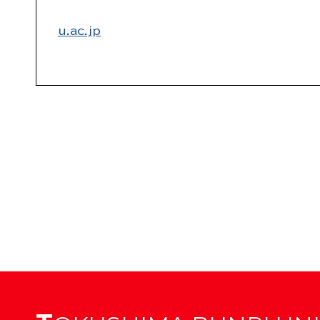
E-
u.ac.jp