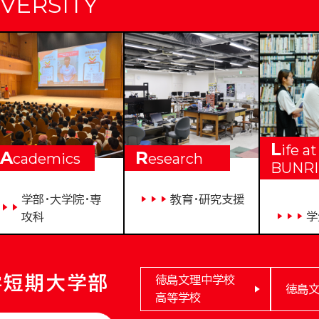
VERSITY
L
ife at
A
R
cademics
esearch
BUNRI
学部・大学院・専
教育・研究支援
学
攻科
学短期大学部
徳島文理中学校
徳島
高等学校