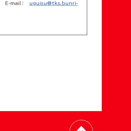
：
uguisu@tks.bunri-