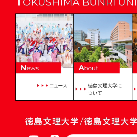
T
OKUSHIMA BUNRI UNI
N
A
ews
bout
ニュース
徳島文理大学に
ついて
徳島文理大学/徳島文理大