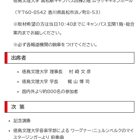
徳島文理大学 高松駅キャンパス西棟2階 ムラサキキネンホール
（〒760-8542 香川県高松市浜ノ町8-53）
※取材希望の方は当日10：40までにキャンパス玄関1階・総合
案内までお越しください。
※必ず各報道機関の腕章をつけてください。
出席者
徳島文理大学 理事長 村 崎 文 彦
徳島文理大学 学長 梶 山 博 司
国内外より約800名の参加者
次 第
記念演奏
徳島文理大学音楽学部による ワーグナー：ニュルンベルクのマイ
スタージンガーより 前奏曲