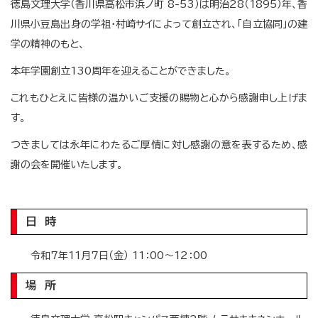
徳島文理大学（香川県高松市浜ノ町 8-53）は明治28（1895）年、香
川県小豆島出身の学祖・村崎サイによって創立され、「自立協同」の建
学の精神のもと、
本年学園創立130周年を迎えることができました。
これもひとえに皆様の温かいご支援の賜物と心から感謝申し上げま
す。
つきましては永年にわたるご厚情に対し感謝の意を表するため、感
謝の会を開催いたします。
日 時
令和7年11月7日（金） 11：00〜12：00
場 所