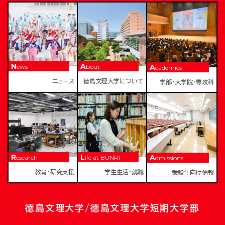
News
About
Academics
ニュース
徳島文理大学について
学部・大学院・専攻科
Research
Life at BUNRI
Admissions
教育・研究支援
学生生活・就職
受験生向け情報
徳島文理大学/徳島文理大学短期大学部