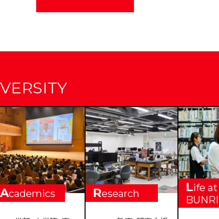
VERSITY
L
ife at
A
R
cademics
esearch
BUNRI