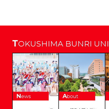
T
OKUSHIMA BUNRI UNI
N
A
ews
bout