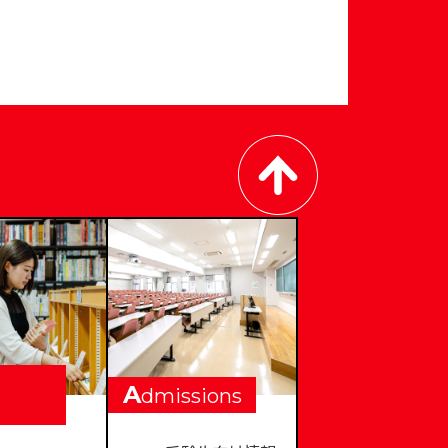
A
dmissions