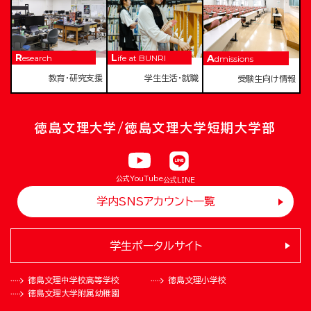
Research
Life at BUNRI
Admissions
教育・研究支援
学生生活・就職
受験生向け情報
徳島文理大学/徳島文理大学短期大学部
公式YouTube
公式LINE
学内SNSアカウント一覧
学生ポータルサイト
徳島文理中学校
高等学校
徳島文理小学校
徳島文理大学
附属幼稚園