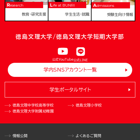
Research
Life at BUNRI
Admissions
教育・研究支援
学生生活・就職
受験生向け情報
徳島文理大学/徳島文理大学短期大学部
公式YouTube
公式LINE
学内SNSアカウント一覧
学生ポータルサイト
徳島文理中学校
高等学校
徳島文理小学校
徳島文理大学
附属幼稚園
情報公開
よくあるご質問