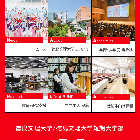
News
About
Academics
ニュース
徳島文理大学について
学部・大学院・専攻科
Research
Life at BUNRI
Admissions
教育・研究支援
学生生活・就職
受験生向け情報
徳島文理大学/徳島文理大学短期大学部